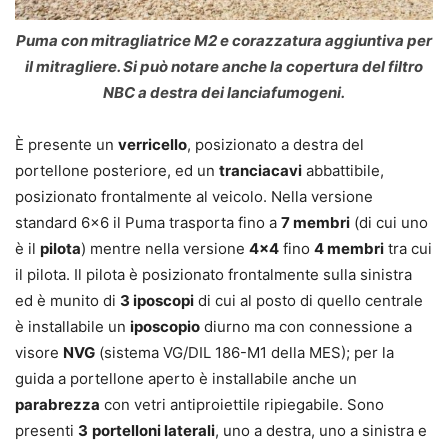
Puma con mitragliatrice M2 e corazzatura aggiuntiva per
il mitragliere. Si può notare anche la copertura del filtro
NBC a destra dei lanciafumogeni.
È presente un
verricello
, posizionato a destra del
portellone posteriore, ed un
tranciacavi
abbattibile,
posizionato frontalmente al veicolo. Nella versione
standard 6×6 il Puma trasporta fino a
7 membri
(di cui uno
è il
pilota
) mentre nella versione
4×4
fino
4 membri
tra cui
il pilota. Il pilota è posizionato frontalmente sulla sinistra
ed è munito di
3 iposcopi
di cui al posto di quello centrale
è installabile un
iposcopio
diurno ma con connessione a
visore
NVG
(sistema VG/DIL 186-M1 della MES); per la
guida a portellone aperto è installabile anche un
parabrezza
con vetri antiproiettile ripiegabile. Sono
presenti
3
portelloni laterali
, uno a destra, uno a sinistra e