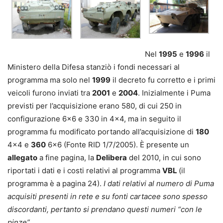
Nel
1995
e
1996
il
Ministero della Difesa stanziò i fondi necessari al
programma ma solo nel
1999
il decreto fu corretto e i primi
veicoli furono inviati tra
2001
e
2004
. Inizialmente i Puma
previsti per l’acquisizione erano 580, di cui 250 in
configurazione 6×6 e 330 in 4×4, ma in seguito il
programma fu modificato portando all’acquisizione di
180
4×4 e
360
6×6 (Fonte RID 1/7/2005). È presente un
allegato
a fine pagina, la
Delibera
del 2010, in cui sono
riportati i dati e i costi relativi al programma
VBL
(il
programma è a pagina 24).
I dati relativi al numero di Puma
acquisiti presenti in rete e su fonti cartacee sono spesso
discordanti, pertanto si prendano questi numeri “con le
pinze”.