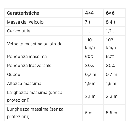
Caratteristiche
4×4
6×6
Massa del veicolo
7 t
8,4 t
Carico utile
1 t
1,2 t
110
103
Velocità massima su strada
km/h
km/h
Pendenza massima
60%
60%
Pendenza trasversale
30%
30%
Guado
0,7 m
0,7 m
Altezza massima
1,9 m
1,9 m
Larghezza massima (senza
2,1 m
2,3 m
protezioni)
Lunghezza massima (senza
5 m
5,5 m
protezioni)