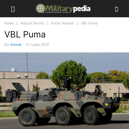
Home
Articoli Tecnici
Forze Terrestri
VBL Puma
VBL Puma
Da
Kowak
-
21 Luglio 2016