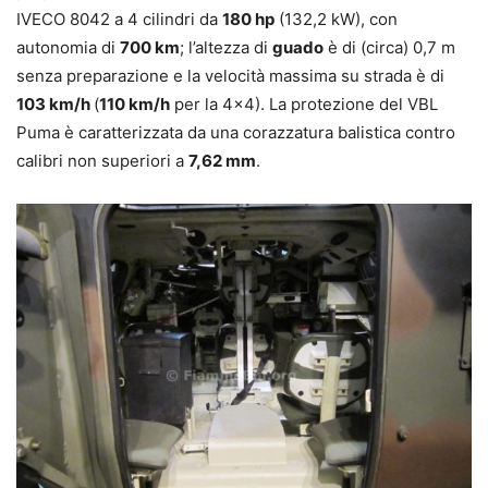
IVECO 8042 a 4 cilindri da
180 hp
(132,2 kW), con
autonomia di
700 km
; l’altezza di
guado
è di (circa) 0,7 m
senza preparazione e la velocità massima su strada è di
103 km/h
(
110 km/h
per la 4×4). La protezione del VBL
Puma è caratterizzata da una corazzatura balistica contro
calibri non superiori a
7,62 mm
.