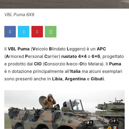
VBL Puma 6X6
Il
VBL
Puma
(
V
eicolo
B
lindato
L
eggero) è un
APC
(
A
rmored
P
ersonal
C
arrier)
ruotato
4×4
o
6×6
, progettato
e prodotto dal
CIO
(
C
onsorzio
I
veco-
O
to Melara). Il
Puma
è n dotazione principalmente all’
Italia
ma alcuni esemplari
sono presenti anche in
Libia
,
Argentina
e
Gibuti
.