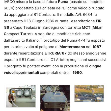
IVECO misero la base al futuro
Puma
(basato sul modello
6634) progettato su richiesta dell’EI come veicolo ruotato
da appoggiare al B1 Centauro. Il modello AVL 6634 fu
presentato il 18 Giugno 1986 durante l’esercitazione
FIR
’86
a Capo Teulada in Sardegna con torretta
MCT
(
M
ilan
C
ompact
T
urret). A seguito di modifiche richieste
dall’Esercito Italiano, il prototipo del Puma 4×4 fu esposto
per la prima volta al poligono di
Monteromano
nel
1987
durante l’esercitazione
ETRURIA ’87
(lo stesso anno venne
esposto il B1 Centauro e il C1 Ariete); negli anni successivi
il progetto fu portato avanti con la produzione di
cinque
veicoli sperimentali
completati entro il
1990
.