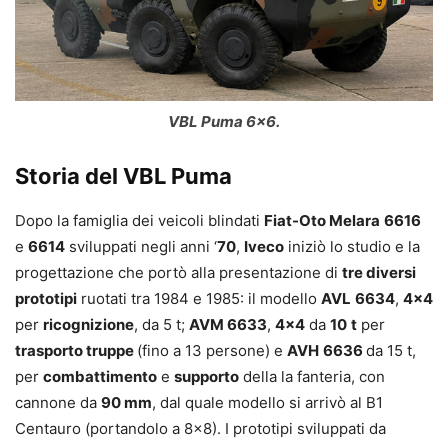
VBL Puma 6×6.
Storia del VBL Puma
Dopo la famiglia dei veicoli blindati
Fiat-Oto Melara
6616
e
6614
sviluppati negli anni ‘
70
,
Iveco
iniziò lo studio e la
progettazione che portò alla presentazione di
tre diversi
prototipi
ruotati tra 1984 e 1985: il modello
AVL
6634
,
4×4
per
ricognizione
, da 5 t;
AVM
6633
,
4×4
da
10
t
per
trasporto truppe
(fino a 13 persone) e
AVH
6636
da 15 t,
per
combattimento
e
supporto
della la fanteria, con
cannone da
90 mm
, dal quale modello si arrivò al B1
Centauro (portandolo a 8×8). I prototipi sviluppati da